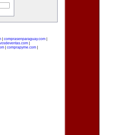
m
|
comprasenparaguay.com
|
ivosdeventas.com
|
com
|
comprapyme.com
|