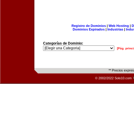
Registro de Dominios
|
Web Hosting
|
D
Dominios Expirados
|
Industrias
|
Indu
Categorías de Dominio:
[Pág. princi
** Precios expre
© 2002/2022 Solo10.com