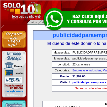
publicidadparaemp
El dueño de este dominio lo ha
Mayusculas:
PUBLICIDADPARAEMPR
Minusculas:
publicidadparaempresas.
Longitud:
22 caracteres
Categorias:
Empresas e Industrias
,
Mar
Precio:
$1,999.00
Visitar!
publicidadparaempresas
Serán consideradas ofer
R