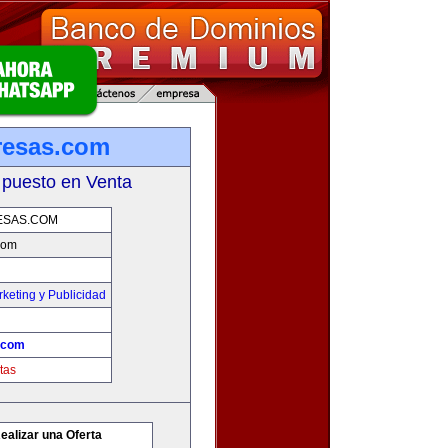
resas.com
 puesto en Venta
ESAS.COM
com
keting y Publicidad
.com
tas
ealizar una Oferta