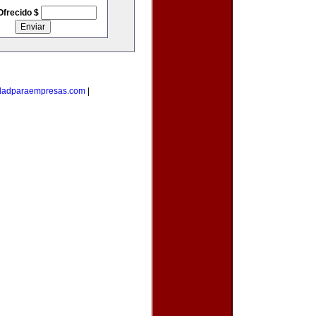
Ofrecido $
idadparaempresas.com
|