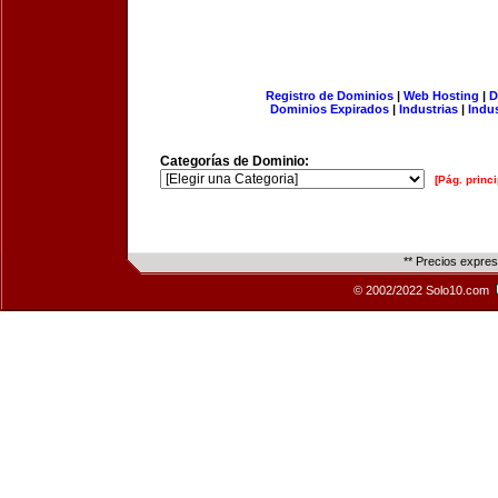
Registro de Dominios
|
Web Hosting
|
D
Dominios Expirados
|
Industrias
|
Indu
Categorías de Dominio:
[Pág. princi
** Precios expre
© 2002/2022 Solo10.com