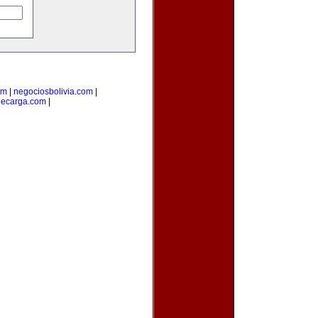
om
|
negociosbolivia.com
|
decarga.com
|