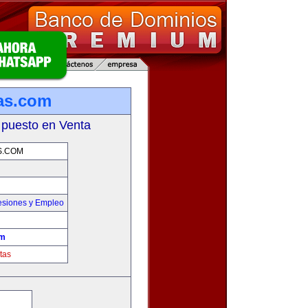
as.com
 puesto en Venta
S.COM
esiones y Empleo
om
tas