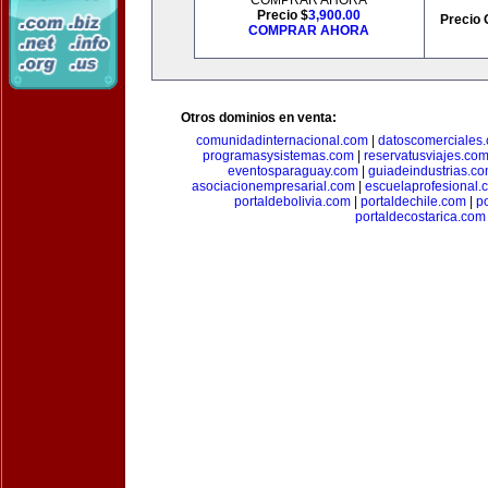
COMPRAR AHORA
Precio $
3,900.00
Precio 
COMPRAR AHORA
Otros dominios en venta:
comunidadinternacional.com
|
datoscomerciales
programasysistemas.com
|
reservatusviajes.co
eventosparaguay.com
|
guiadeindustrias.c
asociacionempresarial.com
|
escuelaprofesional.
portaldebolivia.com
|
portaldechile.com
|
p
portaldecostarica.com