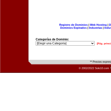
Registro de Dominios
|
Web Hosting
|
D
Dominios Expirados
|
Industrias
|
Indu
Categorías de Dominio:
[Pág. princi
** Precios expre
© 2002/2022 Solo10.com