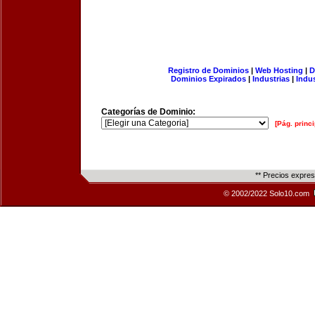
Registro de Dominios
|
Web Hosting
|
D
Dominios Expirados
|
Industrias
|
Indu
Categorías de Dominio:
[Pág. princi
** Precios expre
© 2002/2022 Solo10.com