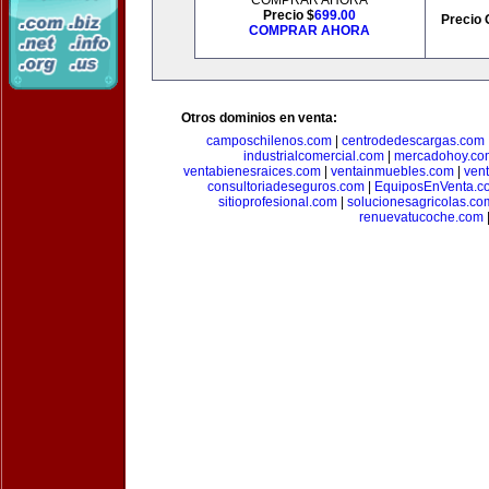
COMPRAR AHORA
Precio $
699.00
Precio 
COMPRAR AHORA
Otros dominios en venta:
camposchilenos.com
|
centrodedescargas.com
industrialcomercial.com
|
mercadohoy.co
ventabienesraices.com
|
ventainmuebles.com
|
ven
consultoriadeseguros.com
|
EquiposEnVenta.c
sitioprofesional.com
|
solucionesagricolas.co
renuevatucoche.com