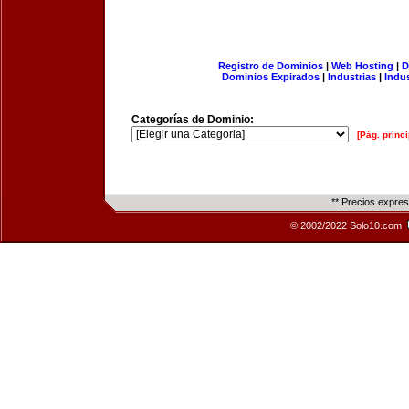
Registro de Dominios
|
Web Hosting
|
D
Dominios Expirados
|
Industrias
|
Indu
Categorías de Dominio:
[Pág. princi
** Precios expre
© 2002/2022 Solo10.com