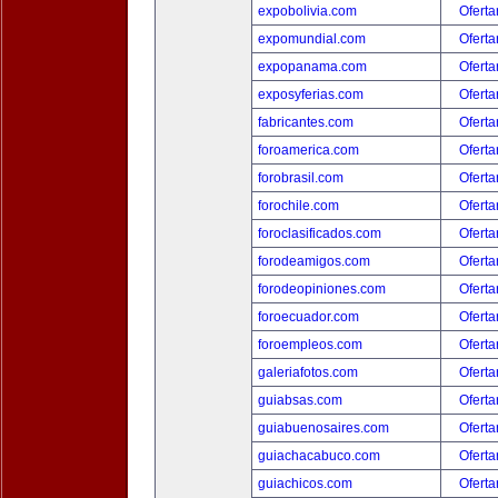
expobolivia.com
Oferta
expomundial.com
Oferta
expopanama.com
Oferta
exposyferias.com
Oferta
fabricantes.com
Oferta
foroamerica.com
Oferta
forobrasil.com
Oferta
forochile.com
Oferta
foroclasificados.com
Oferta
forodeamigos.com
Oferta
forodeopiniones.com
Oferta
foroecuador.com
Oferta
foroempleos.com
Oferta
galeriafotos.com
Oferta
guiabsas.com
Oferta
guiabuenosaires.com
Oferta
guiachacabuco.com
Oferta
guiachicos.com
Oferta