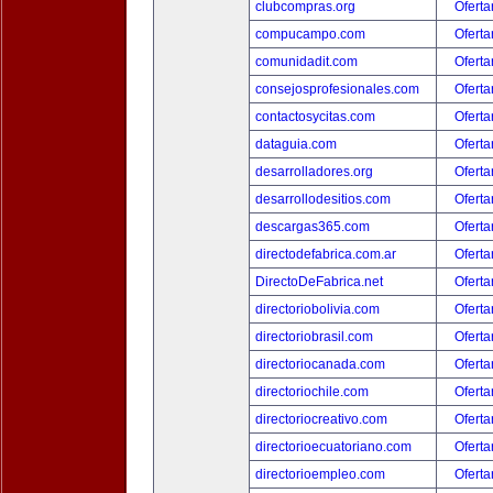
clubcompras.org
Oferta
compucampo.com
Oferta
comunidadit.com
Oferta
consejosprofesionales.com
Oferta
contactosycitas.com
Oferta
dataguia.com
Oferta
desarrolladores.org
Oferta
desarrollodesitios.com
Oferta
descargas365.com
Oferta
directodefabrica.com.ar
Oferta
DirectoDeFabrica.net
Oferta
directoriobolivia.com
Oferta
directoriobrasil.com
Oferta
directoriocanada.com
Oferta
directoriochile.com
Oferta
directoriocreativo.com
Oferta
directorioecuatoriano.com
Oferta
directorioempleo.com
Oferta