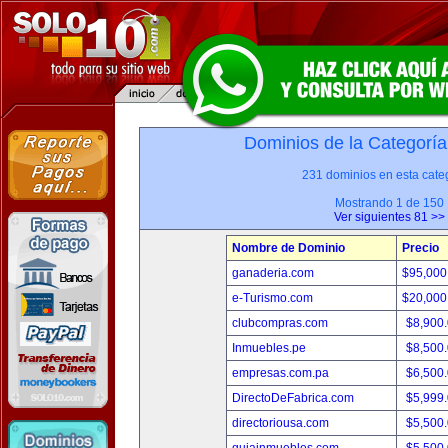
Dominios de la Categoría
231 dominios en esta categ
Mostrando 1 de 150
Ver siguientes 81 >>
Nombre de Dominio
Precio
ganaderia.com
$95,000
e-Turismo.com
$20,000
clubcompras.com
$8,900
Inmuebles.pe
$8,500
empresas.com.pa
$6,500
DirectoDeFabrica.com
$5,999
directoriousa.com
$5,500