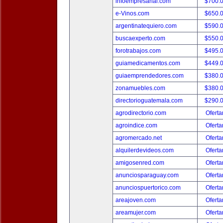
infoempresarial.com
$700.
e-Vinos.com
$650.
argentinatequiero.com
$590.
buscaexperto.com
$550.
forotrabajos.com
$495.
guiamedicamentos.com
$449.
guiaemprendedores.com
$380.
zonamuebles.com
$380.
directorioguatemala.com
$290.
agrodirectorio.com
Oferta
agroindice.com
Oferta
agromercado.net
Oferta
alquilerdevideos.com
Oferta
amigosenred.com
Oferta
anunciosparaguay.com
Oferta
anunciospuertorico.com
Oferta
areajoven.com
Oferta
areamujer.com
Oferta