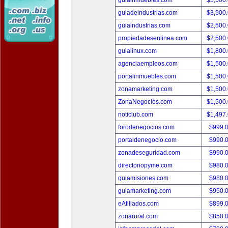
guiainmuebles.com
$5,500
guiadeindustrias.com
$3,900
guiaindustrias.com
$2,500
propiedadesenlinea.com
$2,500
guialinux.com
$1,800
agenciaempleos.com
$1,500
portalinmuebles.com
$1,500
zonamarketing.com
$1,500
ZonaNegocios.com
$1,500
noticlub.com
$1,497
forodenegocios.com
$999.
portaldenegocio.com
$990.
zonadeseguridad.com
$990.
directoriopyme.com
$980.
guiamisiones.com
$980.
guiamarketing.com
$950.
eAfiliados.com
$899.
zonarural.com
$850.