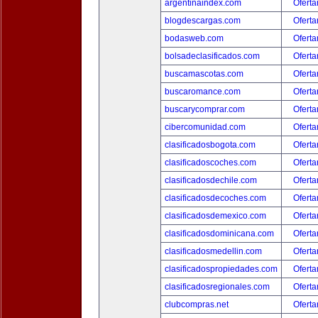
argentinaindex.com
Oferta
blogdescargas.com
Oferta
bodasweb.com
Oferta
bolsadeclasificados.com
Oferta
buscamascotas.com
Oferta
buscaromance.com
Oferta
buscarycomprar.com
Oferta
cibercomunidad.com
Oferta
clasificadosbogota.com
Oferta
clasificadoscoches.com
Oferta
clasificadosdechile.com
Oferta
clasificadosdecoches.com
Oferta
clasificadosdemexico.com
Oferta
clasificadosdominicana.com
Oferta
clasificadosmedellin.com
Oferta
clasificadospropiedades.com
Oferta
clasificadosregionales.com
Oferta
clubcompras.net
Oferta